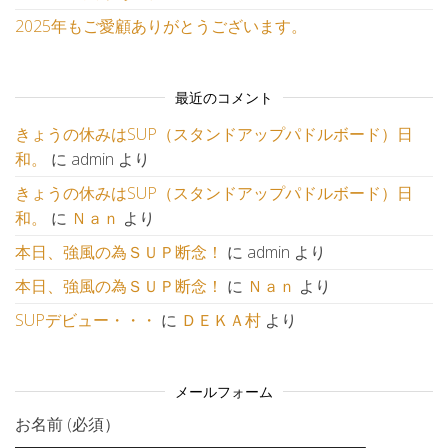
2025年もご愛顧ありがとうございます。
最近のコメント
きょうの休みはSUP（スタンドアップパドルボード）日
和。
に
admin
より
きょうの休みはSUP（スタンドアップパドルボード）日
和。
に
Ｎａｎ
より
本日、強風の為ＳＵＰ断念！
に
admin
より
本日、強風の為ＳＵＰ断念！
に
Ｎａｎ
より
SUPデビュー・・・
に
ＤＥＫＡ村
より
メールフォーム
お名前 (必須）