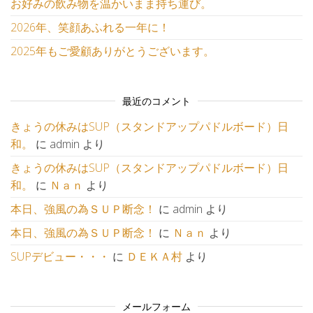
お好みの飲み物を温かいまま持ち運び。
2026年、笑顔あふれる一年に！
2025年もご愛顧ありがとうございます。
最近のコメント
きょうの休みはSUP（スタンドアップパドルボード）日
和。
に
admin
より
きょうの休みはSUP（スタンドアップパドルボード）日
和。
に
Ｎａｎ
より
本日、強風の為ＳＵＰ断念！
に
admin
より
本日、強風の為ＳＵＰ断念！
に
Ｎａｎ
より
SUPデビュー・・・
に
ＤＥＫＡ村
より
メールフォーム