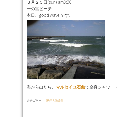
３月２５日(sun) am9:30
一の宮ビーチ
本日、good wave です。
海から出たら、
マルセイユ石鹸
で全身シャワー
カテゴリー
瀬戸内波情報