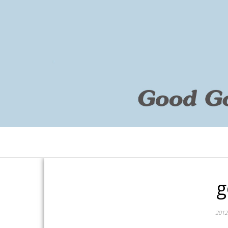
g
201