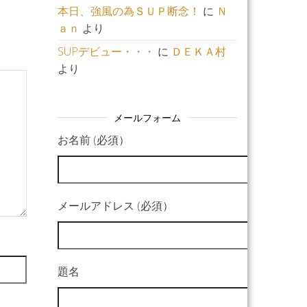
本日、強風の為ＳＵＰ断念！
に
Ｎ
ａｎ
より
SUPデビュー・・・
に
ＤＥＫＡ村
より
メールフォーム
お名前 (必須）
メールアドレス (必須）
題名