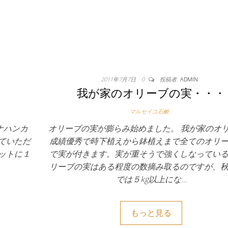
2011年7月7日
0
投稿者:
ADMIN
我が家のオリーブの実・・・
マルセイユ石鹸
ダナハンカ
オリーブの実が膨らみ始めました。 我が家のオ
ていただ
成績優秀で時下植えから鉢植えまで全てのオリ
ットに１
で実が付きます。実が重そうで強くしなってい
リーブの実はある程度の数摘み取るのですが、
では５kg以上にな…
もっと見る