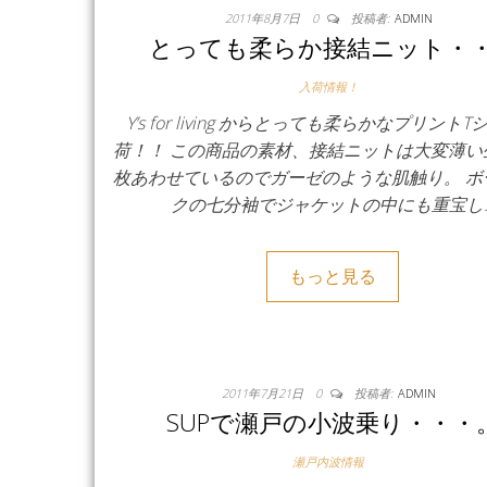
2011年8月7日
0
投稿者:
ADMIN
とっても柔らか接結ニット・
入荷情報！
Y’s for living からとっても柔らかなプリント
荷！！ この商品の素材、接結ニットは大変薄い
枚あわせているのでガーゼのような肌触り。 ボ
クの七分袖でジャケットの中にも重宝し
もっと見る
2011年7月21日
0
投稿者:
ADMIN
SUPで瀬戸の小波乗り・・・
瀬戸内波情報