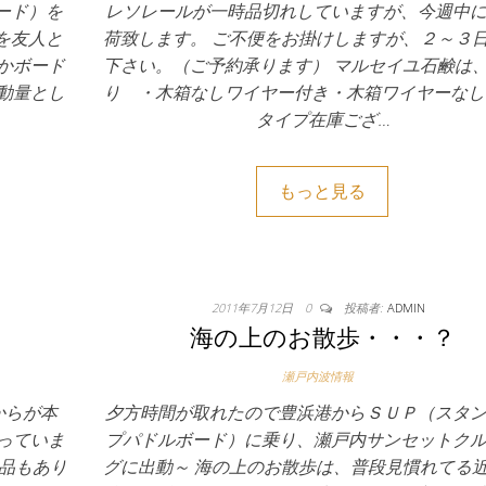
ード）を
レソレールが一時品切れしていますが、今週中
を友人と
荷致します。 ご不便をお掛けしますが、２～３
かボード
下さい。（ご予約承ります） マルセイユ石鹸は
動量とし
り ・木箱なしワイヤー付き・木箱ワイヤーなし
タイプ在庫ござ…
もっと見る
2011年7月12日
0
投稿者:
ADMIN
海の上のお散歩・・・？
瀬戸内波情報
れからが本
夕方時間が取れたので豊浜港からＳＵＰ（スタ
っていま
プパドルボード）に乗り、瀬戸内サンセットク
得品もあり
グに出動～ 海の上のお散歩は、普段見慣れてる