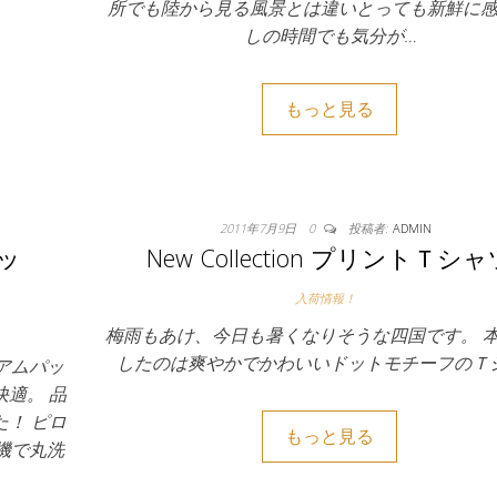
所でも陸から見る風景とは違いとっても新鮮に
しの時間でも気分が…
もっと見る
2011年7月9日
0
投稿者:
ADMIN
ッ
New Collection プリントＴシ
入荷情報！
梅雨もあけ、今日も暑くなりそうな四国です。 
したのは爽やかでかわいいドットモチーフのＴ
アムパッ
適。 品
！ ピロ
もっと見る
機で丸洗