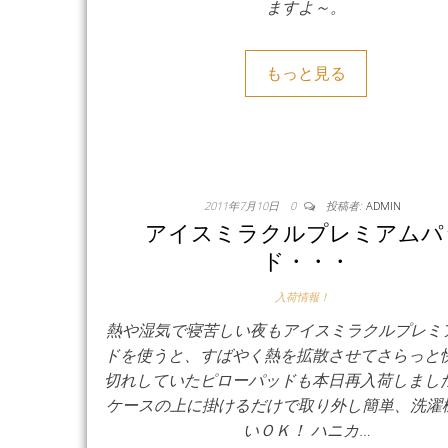
ますよ～。
もっと見る
2011年7月10日
0
投稿者:
ADMIN
アイスミラクルプレミアムパ
ド・・・
入荷情報！
熱や湿気で寝苦しい夜もアイスミラクルプレミ
ドを使うと、すばやく熱を拡散させてさらっと快
切れしていたピローパッドも本日再入荷しました
ケースの上に掛けるだけで取り外し簡単、洗濯
いＯＫ！ ハニカ…