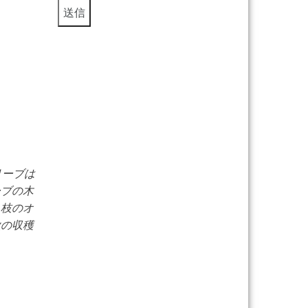
リーブは
ーブの木
る枝のオ
秋の収穫