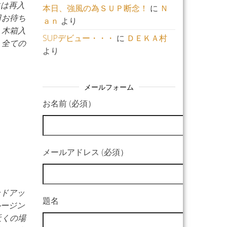
には再入
本日、強風の為ＳＵＰ断念！
に
Ｎ
日お待ち
ａｎ
より
、木箱入
SUPデビュー・・・
に
ＤＥＫＡ村
 全ての
より
メールフォーム
お名前 (必須）
メールアドレス (必須）
ンドアッ
題名
ルージン
近くの場