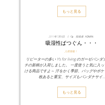
もっと見る
2011年7月8日
0
投稿者:
ADMIN
吸湿性ばつぐん・・・
入荷情報！
リピーターの多い Y’s for living のガーゼバン
チの新柄が入荷しました。 一度使うと気に入っ
ける商品ですよ～ 汗をかく季節、バッグやポケ
枚あると重宝、サイズもバンダナサイ…
もっと見る