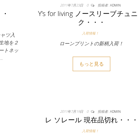
2011年7月23日
0
投稿者:
ADMIN
・・
Y’s for living ノースリーブチュ
ク・・・
入荷情報！
Tシャツ入
生地を２
ローンプリントの新柄入荷！
ートネッ
…
もっと見る
2011年7月19日
0
投稿者:
ADMIN
。
レ ソレール 現在品切れ・・
入荷情報！