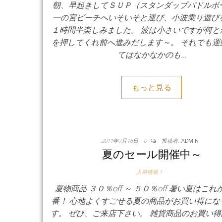
朝、早起きしてＳＵＰ（スタンダップパドルボ
一の宮ビーチへいそいそと運び、小波乗り遊び
１時間半楽しみました。 波は小さいですが何と
を押してくれ前へ進みだします～。 それでも運
てはなかなかのも…
もっと見る
2011年7月16日
0
投稿者:
ADMIN
夏のセール開催中～
入荷情報！
夏物商品 ３０％off ～ ５０％off 暑い夏はこ
番！ 心地よくすごせる夏の商品がお買い得にな
す。 ぜひ、ご来店下さい。 雑貨商品のお買い