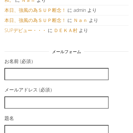
和。
に
Ｎａｎ
より
本日、強風の為ＳＵＰ断念！
に
admin
より
本日、強風の為ＳＵＰ断念！
に
Ｎａｎ
より
SUPデビュー・・・
に
ＤＥＫＡ村
より
メールフォーム
お名前 (必須）
メールアドレス (必須）
題名