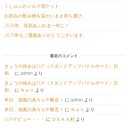
くしゅふわシルク混ケット
お好みの飲み物を温かいまま持ち運び。
2026年、笑顔あふれる一年に！
2025年もご愛顧ありがとうございます。
最近のコメント
きょうの休みはSUP（スタンドアップパドルボード）日
和。
に
admin
より
きょうの休みはSUP（スタンドアップパドルボード）日
和。
に
Ｎａｎ
より
本日、強風の為ＳＵＰ断念！
に
admin
より
本日、強風の為ＳＵＰ断念！
に
Ｎａｎ
より
SUPデビュー・・・
に
ＤＥＫＡ村
より