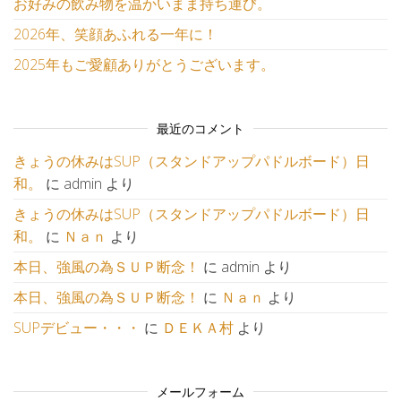
お好みの飲み物を温かいまま持ち運び。
2026年、笑顔あふれる一年に！
2025年もご愛顧ありがとうございます。
最近のコメント
きょうの休みはSUP（スタンドアップパドルボード）日
和。
に
admin
より
きょうの休みはSUP（スタンドアップパドルボード）日
和。
に
Ｎａｎ
より
本日、強風の為ＳＵＰ断念！
に
admin
より
本日、強風の為ＳＵＰ断念！
に
Ｎａｎ
より
SUPデビュー・・・
に
ＤＥＫＡ村
より
メールフォーム