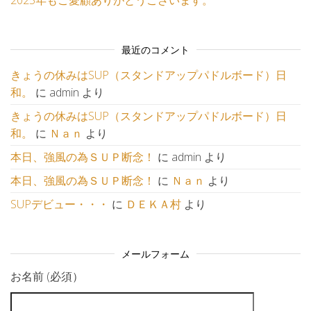
2025年もご愛顧ありがとうございます。
最近のコメント
きょうの休みはSUP（スタンドアップパドルボード）日
和。
に
admin
より
きょうの休みはSUP（スタンドアップパドルボード）日
和。
に
Ｎａｎ
より
本日、強風の為ＳＵＰ断念！
に
admin
より
本日、強風の為ＳＵＰ断念！
に
Ｎａｎ
より
SUPデビュー・・・
に
ＤＥＫＡ村
より
メールフォーム
お名前 (必須）