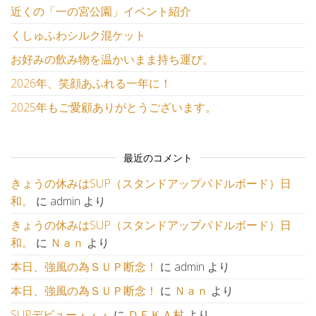
近くの「一の宮公園」イベント紹介
くしゅふわシルク混ケット
お好みの飲み物を温かいまま持ち運び。
2026年、笑顔あふれる一年に！
2025年もご愛顧ありがとうございます。
最近のコメント
きょうの休みはSUP（スタンドアップパドルボード）日
和。
に
admin
より
きょうの休みはSUP（スタンドアップパドルボード）日
和。
に
Ｎａｎ
より
本日、強風の為ＳＵＰ断念！
に
admin
より
本日、強風の為ＳＵＰ断念！
に
Ｎａｎ
より
SUPデビュー・・・
に
ＤＥＫＡ村
より