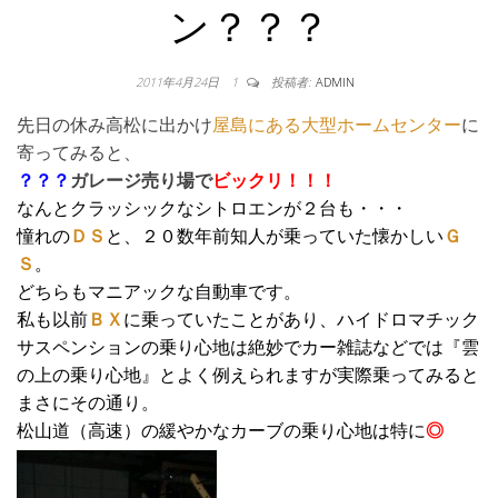
ン？？？
2011年4月24日
1
投稿者:
ADMIN
先日の休み高松に出かけ
屋島にある大型ホームセンター
に
寄ってみると、
？？？
ガレージ売り場で
ビックリ！！！
なんとクラッシックなシトロエンが２台も・・・
憧れの
ＤＳ
と、２０数年前知人が乗っていた懐かしい
Ｇ
Ｓ
。
どちらもマニアックな自動車です。
私も以前
ＢＸ
に乗っていたことがあり、ハイドロマチック
サスペンションの乗り心地は絶妙でカー雑誌などでは『雲
の上の乗り心地』とよく例えられますが実際乗ってみると
まさにその通り。
松山道（高速）の緩やかなカーブの乗り心地は特に
◎