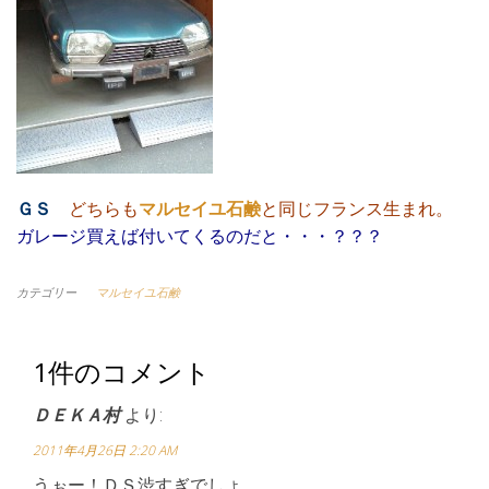
ＧＳ
どちらも
マルセイユ石鹸
と同じフランス生まれ。
ガレージ買えば付いてくるのだと・・・？？？
カテゴリー
マルセイユ石鹸
1件のコメント
ＤＥＫＡ村
より:
2011年4月26日 2:20 AM
うぉー！ＤＳ渋すぎでしょ。