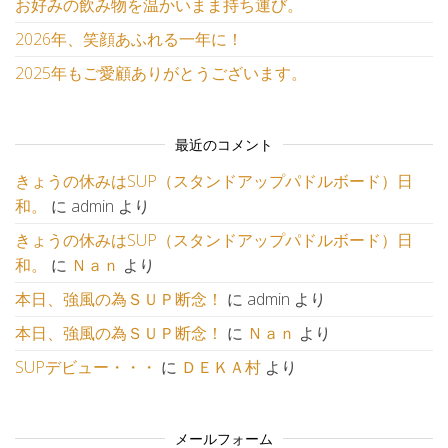
お好みの飲み物を温かいまま持ち運び。
2026年、笑顔あふれる一年に！
2025年もご愛顧ありがとうございます。
最近のコメント
きょうの休みはSUP（スタンドアップパドルボード）日
和。
に
admin
より
きょうの休みはSUP（スタンドアップパドルボード）日
和。
に
Ｎａｎ
より
本日、強風の為ＳＵＰ断念！
に
admin
より
本日、強風の為ＳＵＰ断念！
に
Ｎａｎ
より
SUPデビュー・・・
に
ＤＥＫＡ村
より
メールフォーム