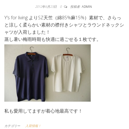
2012年6月23日
0
投稿者:
ADMIN
Y’s for living よりSZ天竺（綿85%麻15%）素材で、さらっ
と涼しく柔らかい素材の襟付きシャツとラウンドネックシ
ャツが入荷しました！
蒸し暑い梅雨時期も快適に過ごせる１枚です。
私も愛用してますが着心地最高です！
カテゴリー
入荷情報！