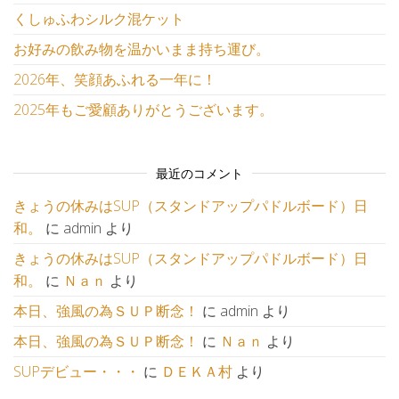
くしゅふわシルク混ケット
お好みの飲み物を温かいまま持ち運び。
2026年、笑顔あふれる一年に！
2025年もご愛顧ありがとうございます。
最近のコメント
きょうの休みはSUP（スタンドアップパドルボード）日
和。
に
admin
より
きょうの休みはSUP（スタンドアップパドルボード）日
和。
に
Ｎａｎ
より
本日、強風の為ＳＵＰ断念！
に
admin
より
本日、強風の為ＳＵＰ断念！
に
Ｎａｎ
より
SUPデビュー・・・
に
ＤＥＫＡ村
より