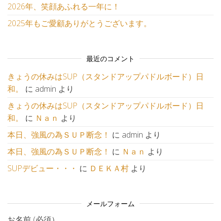
2026年、笑顔あふれる一年に！
2025年もご愛顧ありがとうございます。
最近のコメント
きょうの休みはSUP（スタンドアップパドルボード）日
和。
に
admin
より
きょうの休みはSUP（スタンドアップパドルボード）日
和。
に
Ｎａｎ
より
本日、強風の為ＳＵＰ断念！
に
admin
より
本日、強風の為ＳＵＰ断念！
に
Ｎａｎ
より
SUPデビュー・・・
に
ＤＥＫＡ村
より
メールフォーム
お名前 (必須）